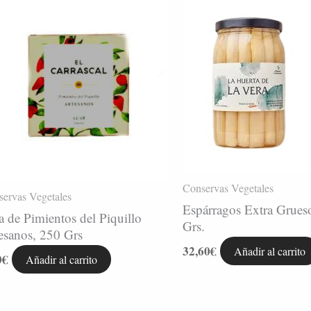
Conservas Vegetales
ervas Vegetales
Espárragos Extra Grues
a de Pimientos del Piquillo
Grs.
esanos, 250 Grs
32,60
€
Añadir al carrito
0
€
Añadir al carrito