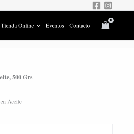
00
rs
antidad
Tienda Online
Eventos
Contacto
eite, 500 Grs
 en Aceite