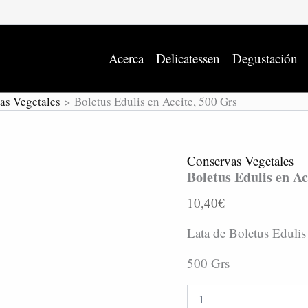
Boletus
5
Edulis
G
en
c
Aceite,
Acerca
Delicatessen
Degustación
500
Grs
cantidad
as Vegetales
Boletus Edulis en Aceite, 500 Grs
Conservas Vegetales
Boletus Edulis en Ac
10,40
€
Lata de Boletus Edulis
500 Grs