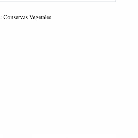
a:
Conservas Vegetales
Este