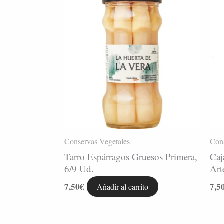
Conservas Vegetales
Cons
Tarro Espárragos Gruesos Primera,
Caj
6/9 Ud.
Art
7,50
€
7,5
Añadir al carrito