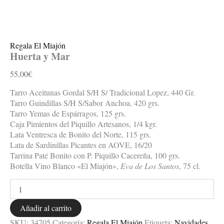
Regala El Miajón
Huerta y Mar
55,00
€
Tarro Aceitunas Gordal S/H S/ Tradicional Lopez, 440 Gr.
Tarro Guindillas S/H S/Sabor Anchoa, 420 grs.
Tarro Yemas de Espárragos, 125 grs.
Caja Pimientos del Piquillo Artesanos, 1/4 kgr.
Lata Ventresca de Bonito del Norte, 115 grs.
Lata de Sardinillas Picantes en AOVE, 16/20
Tarrina Paté Bonito con P. Piquillo Cacereña, 100 grs.
Botella Vino Blanco «El Miajón»,
Eva de Los Santos
, 75 cl.
Añadir al carrito
SKU:
34705
Categoría:
Regala El Miajón
Etiqueta:
Navidades