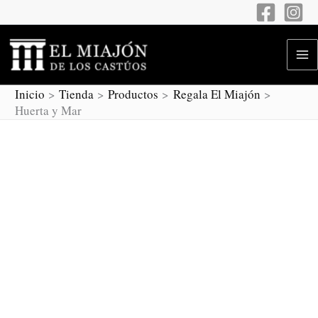
Ir
Huerta
cantidad
y
al
Mar
contenido
cantidad
Inicio
Tienda
Productos
Regala El Miajón
Huerta y Mar