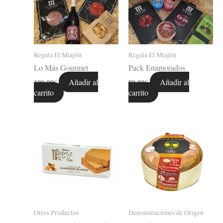
Regala El Miajón
Regala El Miajón
Lo Más Gourmet
Pack Enamorados
Añadir al
Añadir al
100,00
€
90,00
€
carrito
carrito
Otros Productos
Denominaciones de Origen