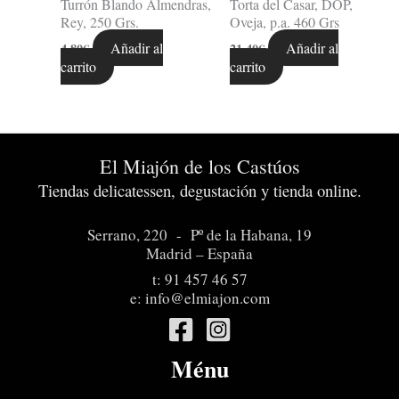
Turrón Blando Almendras,
Torta del Casar, DOP,
Rey, 250 Grs.
Oveja, p.a. 460 Grs
Añadir al
Añadir al
4,80
€
21,40
€
carrito
carrito
El Miajón de los Castúos
Tiendas delicatessen, degustación y tienda online.
Serrano, 220 - Pº de la Habana, 19
Madrid – España
t:
91 457 46 57
e:
info@elmiajon.com
Ménu