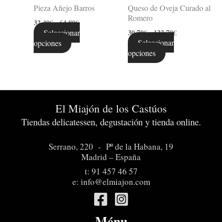
Pieza Añejo Barros
Queso de Oveja Curado al
en
en
Romero
la
la
32,40
€
-
64,80
€
página
página
Seleccionar
30,70
€
-
122,70
€
de
de
Seleccionar
opciones
producto
producto
opciones
El Miajón de los Castúos
Tiendas delicatessen, degustación y tienda online.
Serrano, 220 - Pº de la Habana, 19
Madrid – España
t:
91 457 46 57
e:
info@elmiajon.com
Ménu