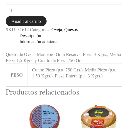
Añadir al carrito
SKU:
31612
Categorías:
Oveja
,
Quesos
Descripción
Información adicional
Queso de Oveja, Monteoro Gran Reserva, Pieza 3 Kgrs., Media
Pieza 1,5 Kgrs. y Cuarto de Pieza 750 Grs.
Cuarto Pieza (p.a. 750 Grs.), Media Pieza (p.a.
PESO
1,50 Kgrs.), Pieza Entera (p.a. 3 Kgrs.)
Productos relacionados
Rango
Este
de
producto
precios:
tiene
desde
múltiples
15,90€
variantes.
hasta