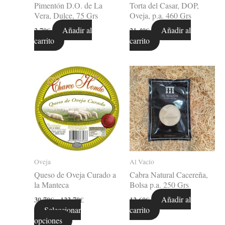
Pimentón D.O. de La
Torta del Casar, DOP,
Vera, Dulce, 75 Grs
Oveja, p.a. 460 Grs
Añadir al
Añadir al
2,70
€
21,40
€
carrito
carrito
Rango
Este
de
producto
precios:
tiene
desde
múltiples
30,70€
variantes.
hasta
Las
122,70€
opciones
se
pueden
Oveja
Al Vacío
elegir
Queso de Oveja Curado a
Cabra Natural Cacereña,
en
la Manteca
Bolsa p.a. 250 Grs
la
página
Añadir al
30,70
€
-
122,70
€
12,60
€
de
Seleccionar
carrito
producto
opciones